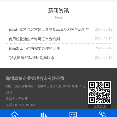
— 新闻资讯 —
News
2024-08-12
食品用塑料包装容器工具等制品食品相关产品生产
2024-08-12
许可实施细则
食用植物油生产许可证审查细则
2024-08-12
食品加工小作坊需要办理的证件
2024-08-12
QS认证与SC认证区别与联系
郑州卓策企业管理咨询有限公司
地址：
河南省郑州市二七区嵩山路齐礼闫3号院2号楼5单元
2608
联系人：
于老师
电话：
0371-57199370