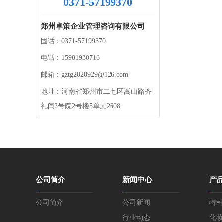
0371-57199370
郑州卓策企业管理咨询有限公司
固话：0371-57199370
电话：15981930716
邮箱：gztg2020929@126.com
地址：河南省郑州市二七区嵩山路齐
礼闫3号院2号楼5单元2608
公司简介
新闻中心
产
公司简介
公司新闻
特
行业动态
许
化